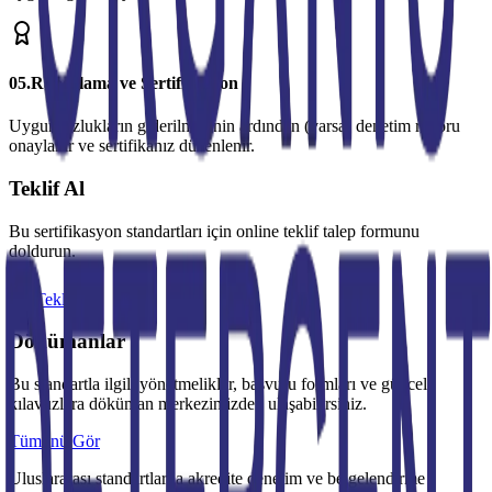
0
5
.
Raporlama ve Sertifikasyon
Uygunsuzlukların giderilmesinin ardından (varsa) denetim raporu
onaylanır ve sertifikanız düzenlenir.
Teklif Al
Bu sertifikasyon standartları için online teklif talep formunu
doldurun.
Teklif Al
Dökümanlar
Bu standartla ilgili yönetmelikler, başvuru formları ve güncel
kılavuzlara döküman merkezimizden ulaşabilirsiniz.
Tümünü Gör
Uluslararası standartlarda akredite denetim ve belgelendirme