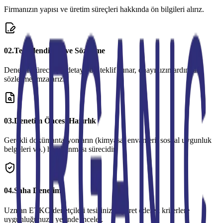
Firmanızın yapısı ve üretim süreçleri hakkında ön bilgileri alırız.
0
2
.
Tekliflendirme ve Sözleşme
Denetim süreci için detaylı bir teklif sunar, onayınızın ardından
sözleşme imzalarız.
0
3
.
Denetim Öncesi Hazırlık
Gerekli dokümantasyonların (kimyasal envanteri, sosyal uygunluk
belgeleri vb.) hazırlanması sürecidir.
0
4
.
Saha Denetimi
Uzman ETKO denetçileri tesisinizi ziyaret ederek kriterlere
uygunluğunuzu yerinde inceler.