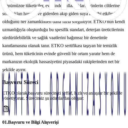
Günümüzde tüketiciler, evlerinde kullandıkları ürünlerin ciltlerine,
soludukları havaya ve giderden akıp giden suya ne gibi etkileri
olduğunu her zamankinden daha fazla sorguluyor. ETKO'nun kendi
uzmanlığıyla oluşturduğu bu spesifik standart, deterjan üreticilerinin
sürdürülebilirlik ve sağlık vaatlerini bağımsız bir denetimle
kanıtlamasına olanak tanır. ETKO sertifikası taşıyan bir temizlik
ürünü, hem tüketicinin evinde güvenli bir ortam yaratır hem de
markanızın ekolojik hassasiyetini piyasadaki rakiplerinden net bir
şekilde ayırır.
Başvuru Süreci
ETKO olarak başvuru sürecinizi şeffaf, hızlı ve anlaşılır bir şekilde
yönetiyoruz. Sürecimiz şu adımlardan oluşur:
0
1
.
Başvuru ve Bilgi Alışverişi