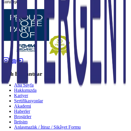
kuruluşu.
Hızlı Bağlantılar
Ana Sayfa
Hakkımızda
Kariyer
Sertifikasyonlar
Akademi
Haberler
Broşürler
İletişim
Anlaşmazlık / İtiraz / Şikâyet Formu