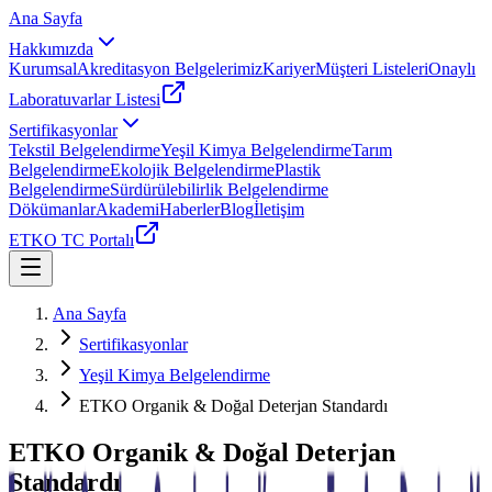
Ana Sayfa
Hakkımızda
Kurumsal
Akreditasyon Belgelerimiz
Kariyer
Müşteri Listeleri
Onaylı
Laboratuvarlar Listesi
Sertifikasyonlar
Tekstil Belgelendirme
Yeşil Kimya Belgelendirme
Tarım
Belgelendirme
Ekolojik Belgelendirme
Plastik
Belgelendirme
Sürdürülebilirlik Belgelendirme
Dökümanlar
Akademi
Haberler
Blog
İletişim
ETKO TC Portalı
Ana Sayfa
Sertifikasyonlar
Yeşil Kimya Belgelendirme
ETKO Organik & Doğal Deterjan Standardı
ETKO Organik & Doğal Deterjan
Standardı