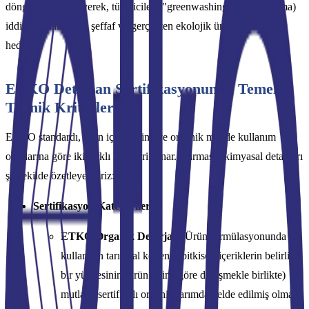
döngüsünü inceleyerek, tüketicilere "greenwashing" (yeşil aklama)
iddialarından uzak, şeffaf ve gerçekten ekolojik ürünler sunmayı
hedefler.
ETKO Deterjan Sertifikasyonunun Temel
Teknik Kriterleri
ETKO standardı, ürün içeriklerine ve organik madde kullanım
oranlarına göre iki farklı kategori sunar. Karmaşık kimyasal detayları
şu şekilde özetleyebiliriz:
Sertifikasyon Kategorileri:
ETKO Organik Deterjan:
Ürün formülasyonunda
kullanılan tarımsal kökenli (bitkisel) içeriklerin belirli
bir yüzdesinin (ürün tipine göre değişmekle birlikte)
mutlaka sertifikalı organik tarımdan elde edilmiş olması