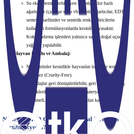
Su ekosistemini zehirleyen fosfatlar, klor bazlı
ağartıcılar (çamaşır suyu vb.), optik ağartıcılar, EDTA,
sentetik parfümler ve sentetik renklendiricilerin
kullanımı formülasyonlarda kesinlikle yasaktır.
Kokulandırma işlemleri yalnızca saf ve doğal uçucu
yağlarla yapılabilir.
Hayvan Refahı ve Ambalaj:
Nihai ürünler kesinlikle hayvanlar üzerinde test
edilemez (Cruelty-Free).
Ambalajlar geri dönüştürülebilir, geri dönüştürülmüş
plastiklerden veya çevre dostu materyallerden
üretilmeli, gereksiz ambalajlamadan kaçınılmalıdır.
Neden ETKO Organik & Doğal Deterjan
Sertifikasyonu?