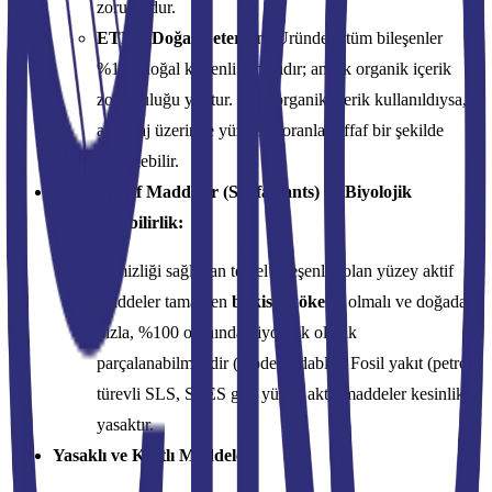
zorunludur.
ETKO Doğal Deterjan:
Üründeki tüm bileşenler
%100 doğal kökenli olmalıdır; ancak organik içerik
zorunluluğu yoktur. Eğer organik içerik kullanıldıysa,
ambalaj üzerinde yüzdelik oranla şeffaf bir şekilde
belirtilebilir.
Yüzey Aktif Maddeler (Surfactants) ve Biyolojik
Parçalanabilirlik:
Temizliği sağlayan temel bileşenler olan yüzey aktif
maddeler tamamen
bitkisel kökenli
olmalı ve doğada
hızla, %100 oranında biyolojik olarak
parçalanabilmelidir (biodegradable). Fosil yakıt (petrol)
türevli SLS, SLES gibi yüzey aktif maddeler kesinlikle
yasaktır.
Yasaklı ve Kısıtlı Maddeler: