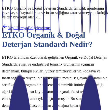
ETKO Organik ve Doğal Deterjan Standardı, temizlik ürünlerinin
çevreye, su kaynaklarına ve insan sağlığına zarar vermeyen, ekolojik
ve tam biyolojik olarak…
Yeşil Kimya Belgelendirme
ETKO Organik & Doğal
Deterjan Standardı Nedir?
ETKO tarafından özel olarak geliştirilen Organik ve Doğal Deterjan
Standardı, evsel ve endüstriyel temizlik ürünlerinin (çamaşır
deterjanları, bulaşık sıvıları, yüzey temizleyiciler vb.) doğaya ve
insan sağlığına duyarlı bir şekilde üretilmesini sağlayan kapsamlı bir
sertifikasyon programıdır. Geleneksel temizlik ürünlerinin içerdiği
ağır kimyasalların su kaynaklarına karışarak ekosistemi tahrip
etmesini önlemek amacıyla oluşturulmuştur. Bu standart,
deterjanların formülasyonundan ambalajına kadar tüm yaşam