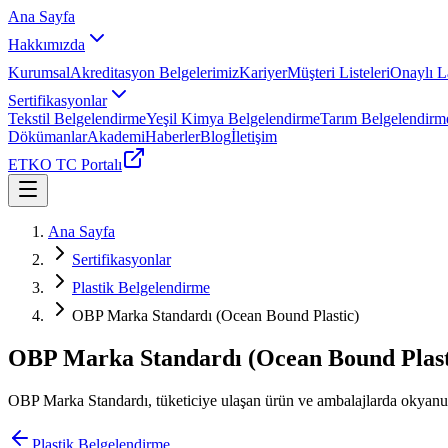
Ana Sayfa
Hakkımızda
Kurumsal
Akreditasyon Belgelerimiz
Kariyer
Müşteri Listeleri
Onaylı La
Sertifikasyonlar
Tekstil Belgelendirme
Yeşil Kimya Belgelendirme
Tarım Belgelendirm
Dökümanlar
Akademi
Haberler
Blog
İletişim
ETKO TC Portalı
Ana Sayfa
Sertifikasyonlar
Plastik Belgelendirme
OBP Marka Standardı (Ocean Bound Plastic)
OBP Marka Standardı (Ocean Bound Plast
OBP Marka Standardı, tüketiciye ulaşan ürün ve ambalajlarda okyanus 
Plastik Belgelendirme