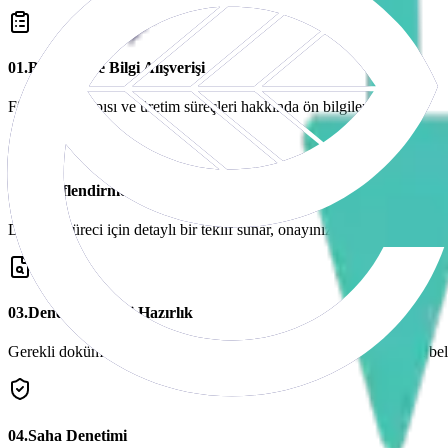
0
1
.
Başvuru ve Bilgi Alışverişi
Firmanızın yapısı ve üretim süreçleri hakkında ön bilgileri alırız.
0
2
.
Tekliflendirme ve Sözleşme
Denetim süreci için detaylı bir teklif sunar, onayınızın ardından sözle
0
3
.
Denetim Öncesi Hazırlık
Gerekli dokümantasyonların (kimyasal envanteri, sosyal uygunluk belge
0
4
.
Saha Denetimi