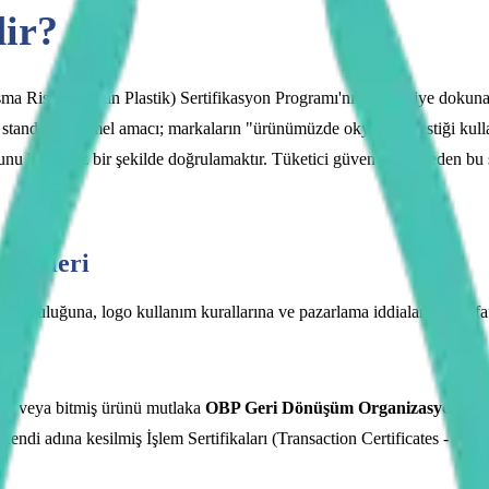
ir?
 Riski Taşıyan Plastik) Sertifikasyon Programı'nın tüketiciye dokuna
 standardın temel amacı; markaların "ürünümüzde okyanus plastiği kullanı
lduğunu bağımsız bir şekilde doğrulamaktır. Tüketici güvenini inşa eden b
iterleri
n doğruluğuna, logo kullanım kurallarına ve pazarlama iddialarının şeffaf
yi veya bitmiş ürünü mutlaka
OBP Geri Dönüşüm Organizasyonu
se
kendi adına kesilmiş İşlem Sertifikaları (Transaction Certificates - TC) 