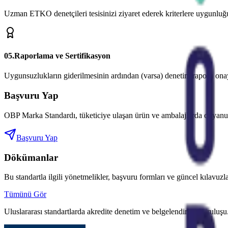
Uzman ETKO denetçileri tesisinizi ziyaret ederek kriterlere uygunluğ
0
5
.
Raporlama ve Sertifikasyon
Uygunsuzlukların giderilmesinin ardından (varsa) denetim raporu onayl
Başvuru Yap
OBP Marka Standardı, tüketiciye ulaşan ürün ve ambalajlarda okyanus 
Başvuru Yap
Dökümanlar
Bu standartla ilgili yönetmelikler, başvuru formları ve güncel kılavu
Tümünü Gör
Uluslararası standartlarda akredite denetim ve belgelendirme kuruluşu