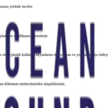
unuzu yerinde inceler.
anır ve sertifikanız düzenlenir.
riskli plastik kullanım beyanlarını doğrulayan ve yeşil aklamayı önley
zlara döküman merkezimizden ulaşabilirsiniz.
.