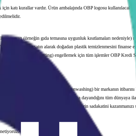
ek için katı kurallar vardır. Ürün ambalajında OBP logosu kullanılacak
edilmelidir.
anamayan (örneğin gıda temasına uygunluk kısıtlamaları nedeniyle) mar
 (Plastic Credits) satın alarak doğadan plastik temizlenmesini finanse edeb
ft sayımını (double counting) engellemek için tüm işlemler OBP Kredi Si
nu?
ltı boş sürdürülebilirlik iddiaları (greenwashing) bir markanın itibarın
larınızın matematiksel ve fiziksel kanıtlara dayandığını tüm dünyaya i
omutlaştırır ve çevreye duyarlı tüketicilerin sadakatini kazanmanızı s
yönetiyoruz. Sürecimiz şu adımlardan oluşur: