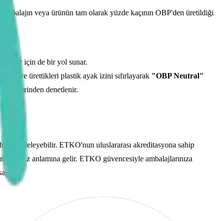
sa, ambalajın veya ürünün tam olarak yüzde kaçının OBP'den üretildiği
kalar için de bir yol sunar.
ilir ve ürettikleri plastik ayak izini sıfırlayarak
"OBP Neutral"
cili üzerinden denetlenir.
ı hızla zedeleyebilir. ETKO'nun uluslararası akreditasyona sahip
lan etmeniz anlamına gelir. ETKO güvencesiyle ambalajlarınıza
ağlar.