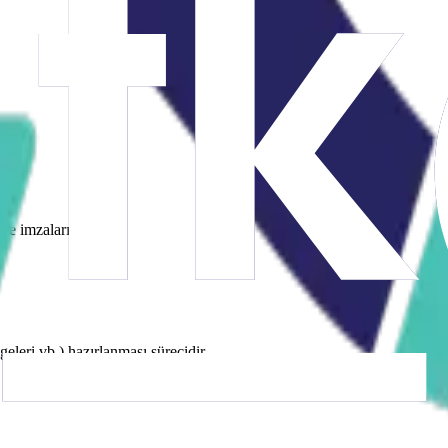
şme imzalarız.
leri vb.) hazırlanması sürecidir.