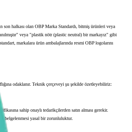
n son halkası olan OBP Marka Standardı, bitmiş ürünleri veya
lmıştır" veya "plastik nötr (plastic neutral) bir markayız" gibi
u standart, markalara ürün ambalajlarında resmi OBP logolarını
lığına odaklanır. Teknik çerçeveyi şu şekilde özetleyebiliriz:
rtifikasına sahip onaylı tedarikçilerden satın alması gerekir.
ile belgelenmesi yasal bir zorunluluktur.