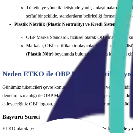
Tüketiciye yönelik iletişimde yanlış anlaşılmaları önlem
şeffaf bir şekilde, standartların belirlediği formatta beyan 
Plastik Nötrlük (Plastic Neutrality) ve Kredi Sistemi:
OBP Marka Standardı, fiziksel olarak OBP malzemesi kull
Markalar, OBP sertifikalı toplayıcılardan "Plastik Kredisi"
(Plastik Nötr)
beyanında bulunabilirler. Bu kredilerin çi
Neden ETKO ile OBP Marka Sertifikasyo
Günümüz tüketicileri çevre konusunda oldukça bilinçli ve şüphecidir; a
denetim uzmanlığı ile OBP Marka Sertifikası almanız, pazarlama iddia
ekleyeceğiniz OBP logosu, markanızın okyanusları koruma taahhüdünü s
Başvuru Süreci
ETKO olarak başvuru sürecinizi şeffaf, hızlı ve anlaşılır bir şekilde 