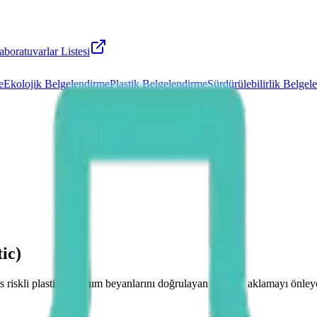
boratuvarlar Listesi
e
Ekolojik Belgelendirme
Plastik Belgelendirme
Sürdürülebilirlik Belgel
ic)
riskli plastik kullanım beyanlarını doğrulayan ve yeşil aklamayı önley