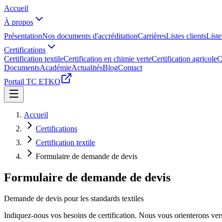
Accueil
À propos
Présentation
Nos documents d'accréditation
Carrières
Listes clients
Liste
Certifications
Certification textile
Certification en chimie verte
Certification agricole
C
Documents
Académie
Actualités
Blog
Contact
Portail TC ETKO
Accueil
Certifications
Certification textile
Formulaire de demande de devis
Formulaire de demande de devis
Demande de devis pour les standards textiles
Indiquez-nous vos besoins de certification. Nous vous orienterons vers 