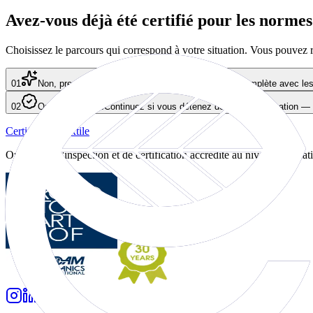
Avez-vous déjà été certifié pour les norme
Choisissez le parcours qui correspond à votre situation. Vous pouvez r
01
Non, première certification
Complétez la demande complète avec les i
02
Oui, déjà certifié
Continuez si vous détenez déjà une certification —
Certification textile
Organisme d'inspection et de certification accrédité au niveau internat