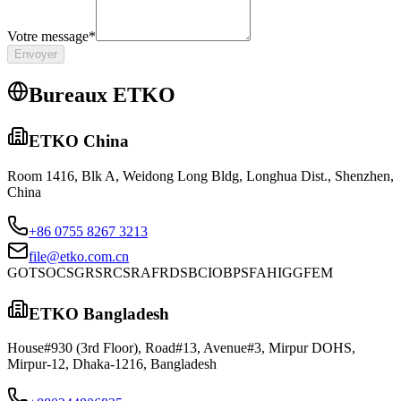
Votre message
*
Envoyer
Bureaux ETKO
ETKO China
Room 1416, Blk A, Weidong Long Bldg, Longhua Dist., Shenzhen,
China
+86 0755 8267 3213
file@etko.com.cn
GOTS
OCS
GRS
RCS
RAF
RDS
BCI
OBP
SFA
HIGGFEM
ETKO Bangladesh
House#930 (3rd Floor), Road#13, Avenue#3, Mirpur DOHS,
Mirpur-12, Dhaka-1216, Bangladesh