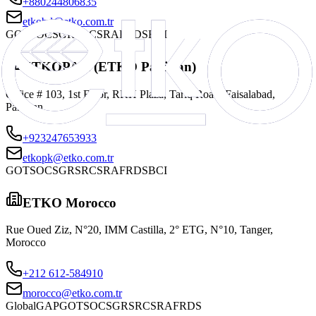
+880244806835
etkobd@etko.com.tr
GOTS
OCS
GRS
RCS
RAF
RDS
BCI
ETKOPAK (ETKO Pakistan)
Office # 103, 1st Floor, RKH Plaza, Tariq Road, Faisalabad,
Pakistan
+923247653933
etkopk@etko.com.tr
GOTS
OCS
GRS
RCS
RAF
RDS
BCI
ETKO Morocco
Rue Oued Ziz, N°20, IMM Castilla, 2° ETG, N°10, Tanger,
Morocco
+212 612-584910
morocco@etko.com.tr
GlobalGAP
GOTS
OCS
GRS
RCS
RAF
RDS