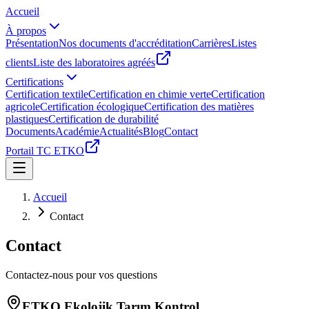
Accueil
À propos
Présentation
Nos documents d'accréditation
Carrières
Listes
clients
Liste des laboratoires agréés
Certifications
Certification textile
Certification en chimie verte
Certification
agricole
Certification écologique
Certification des matières
plastiques
Certification de durabilité
Documents
Académie
Actualités
Blog
Contact
Portail TC ETKO
Accueil
Contact
Contact
Contactez-nous pour vos questions
ETKO Ekolojik Tarım Kontrol