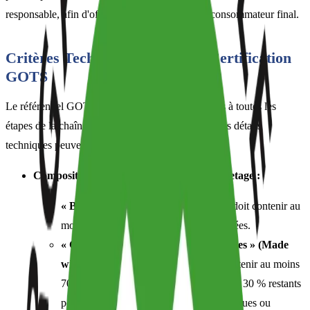
responsable, afin d'offrir une garantie fiable au consommateur final.
Critères Techniques Clés de la Certification
GOTS
Le référentiel GOTS impose des exigences strictes à toutes les
étapes de la chaîne d'approvisionnement textile. Les détails
techniques peuvent être résumés comme suit :
Composition en Fibres et Niveaux d'Étiquetage :
« Biologique » (Organic) :
Le produit doit contenir au
moins 95 % de fibres biologiques certifiées.
« Composé de X% de fibres biologiques » (Made
with X% organic) :
Le produit doit contenir au moins
70 % de fibres biologiques certifiées. Les 30 % restants
peuvent être constitués de fibres synthétiques ou