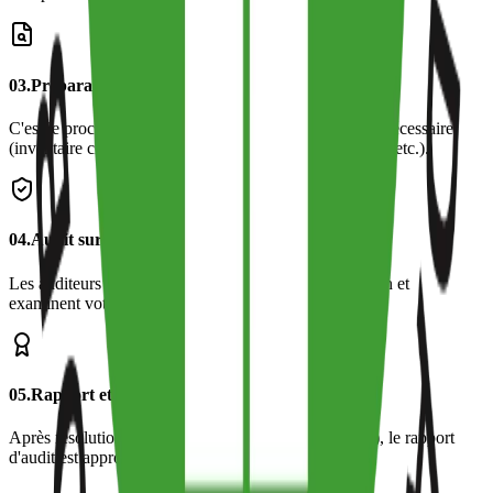
0
3
.
Préparation pré-audit
C'est le processus de préparation de la documentation nécessaire
(inventaire chimique, documents de conformité sociale, etc.).
0
4
.
Audit sur site
Les auditeurs experts d'ETKO visitent votre installation et
examinent votre conformité aux critères sur place.
0
5
.
Rapport et certification
Après résolution des non-conformités (le cas échéant), le rapport
d'audit est approuvé et votre certificat est délivré.