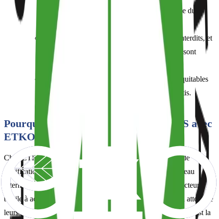
fondamentales de l'Organisation Internationale du
Travail (OIT).
Le travail des enfants et le travail forcé sont interdits, et
des conditions de travail sûres et hygiéniques sont
obligatoires.
Des salaires décents, des horaires de travail équitables
et la liberté d'association syndicale sont garantis.
Pourquoi Choisir la Certification GOTS avec
ETKO ?
Chez ETKO, nous proposons des services d'inspection et de
certification indépendants, transparents et accrédités au niveau
international. Notre objectif est d'aider les entreprises du secteur
textile à accroître leur crédibilité sur le marché mondial et à atteindre
leurs objectifs de développement durable. Le certificat GOTS est la