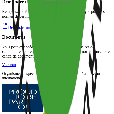
Demander un devis
Remplissez le formulaire de demande de devis en ligne pour ces
normes de certification.
Demander un devis
Documents
Vous pouvez accéder aux réglementations, formulaires de
candidature et directives actuelles relatives à cette norme dans notre
centre de documents.
Voir tout
Organisme d'inspection et de certification accrédité au niveau
international.