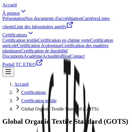
Accueil
À propos
Présentation
Nos documents d'accréditation
Carrières
Listes
clients
Liste des laboratoires agréés
Certifications
Certification textile
Certification en chimie verte
Certification
agricole
Certification écologique
Certification des matières
plastiques
Certification de durabilité
Documents
Académie
Actualités
Blog
Contact
Portail TC ETKO
Accueil
Certifications
Certification textile
Global Organic Textile Standard (GOTS)
Global Organic Textile Standard (GOTS)