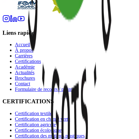
Liens rapides
Accueil
À propos
Carrières
Certifications
Académie
Actualités
Brochures
Contact
Formulaire de recours / plainte
CERTIFICATIONS
Certification textile
Certification en chimie verte
Certification agricole
Certification écologique
Certification des matières plastiques