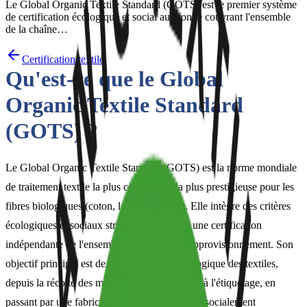
Le Global Organic Textile Standard (GOTS) est le premier système
de certification écologique et social au monde couvrant l'ensemble
de la chaîne…
Certification textile
Qu'est-ce que le Global
Organic Textile Standard
(GOTS) ?
Le Global Organic Textile Standard (GOTS) est la norme mondiale
de traitement textile la plus complète et la plus prestigieuse pour les
fibres biologiques (coton, laine, soie, etc.). Elle intègre des critères
écologiques et sociaux stricts, soutenus par une certification
indépendante de l'ensemble de la chaîne d'approvisionnement. Son
objectif principal est de garantir le statut biologique des textiles,
depuis la récolte des matières premières jusqu'à l'étiquetage, en
passant par une fabrication écologiquement et socialement