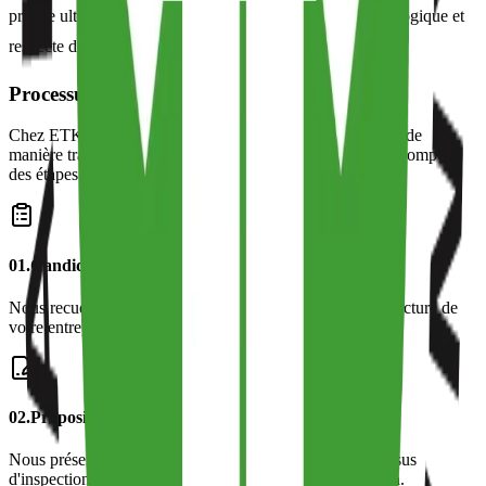
preuve ultime que votre marque réduit son empreinte écologique et
respecte des normes de production éthiques rigoureuses.
Processus de candidature
Chez ETKO, nous gérons votre processus de candidature de
manière transparente, rapide et claire. Notre processus se compose
des étapes suivantes :
0
1
.
Candidature et échange d'informations
Nous recueillons des informations préliminaires sur la structure de
votre entreprise et vos processus de production.
0
2
.
Proposition et contrat
Nous présentons une proposition détaillée pour le processus
d'inspection et signons un contrat après votre approbation.