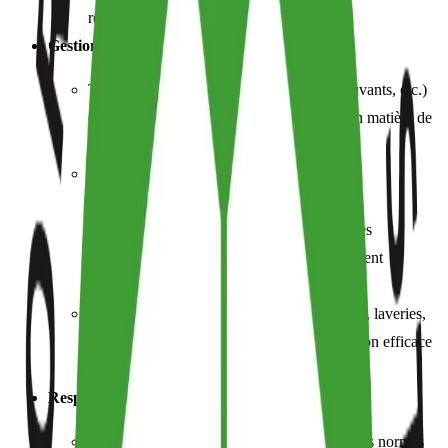
recyclées autorisées par le GOTS.
Gestion Environnementale et Chimique :
Tous les intrants chimiques (colorants, adjuvants, etc.)
doivent répondre à des exigences strictes en matière de
toxicité et de biodégradabilité.
L'utilisation de métaux lourds toxiques, de
formaldéhyde, de solvants aromatiques, de
nanoparticules fonctionnelles et d'organismes
génétiquement modifiés (OGM) est strictement
interdite.
Les unités de traitement humide (teintureries, laveries,
etc.) doivent disposer d'une station d'épuration efficace
pour le traitement de leurs eaux usées.
Responsabilité Sociale :
Les conditions de travail doivent respecter les normes